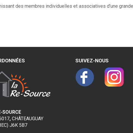
unissant des membres individuelles et associatives d’une grande 
RDONNÉES
SUIVEZ-NOUS
E-SOURCE
66017
,
CHÂTEAUGUAY
BEC) J6K 5B7