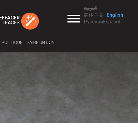
العربية
简体中文
English
enu
EFFACER
Русский
Español
 TRACES
 POLITIQUE
FAIRE UN DON
us?
aleurs
dministration
a violence conjugale?
alité
couple ou violence conjugale
es de la violence
la violence
de la violence
 post-séparation
mes droits?
es
ervention