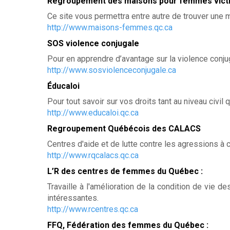
-
Regroupement des maisons pour femmes victi
M
Ce site vous permettra entre autre de trouver une 
http://www.maisons-femmes.qc.ca
a
SOS violence conjugale
i
Pour en apprendre d’avantage sur la violence conju
http://www.sosviolenceconjugale.ca
s
Éducaloi
o
Pour tout savoir sur vos droits tant au niveau civil q
http://www.educaloi.qc.ca
n
Regroupement Québécois des CALACS
d
Centres d'aide et de lutte contre les agressions à 
'
http://www.rqcalacs.qc.ca
L’R des centres de femmes du Québec :
a
Travaille à l'amélioration de la condition de vie d
i
intéressantes.
http://www.rcentres.qc.ca
d
FFQ, Fédération des femmes du Québec :