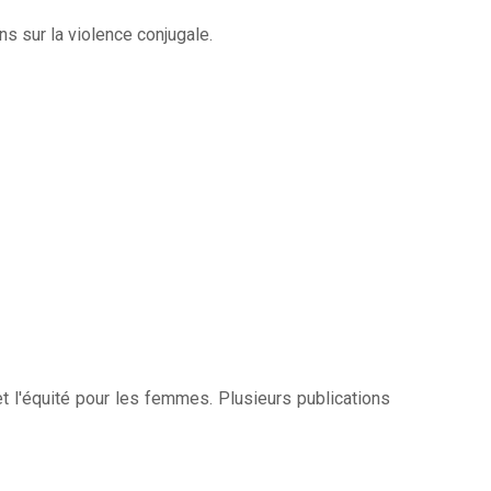
s sur la violence conjugale.
lainte
e
es
services et procédure de traitement des
confidentialité et la protection des
 personnels
 et l'équité pour les femmes. Plusieurs publications