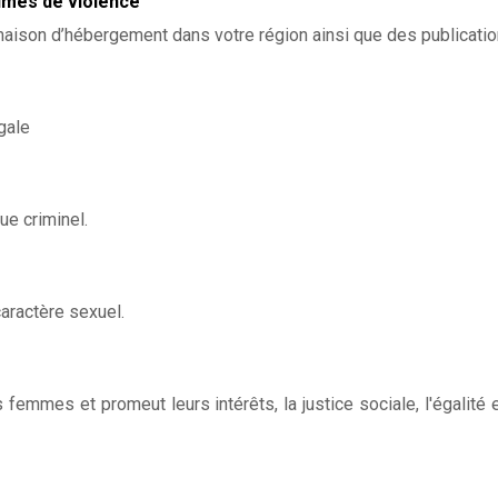
mes de violence
FAQ
1ère étape
maison d’hébergement dans votre région ainsi que des publication
2e étape
Emplois
Nous joindre
Mécanisme de p
Devenir membr
Ressources util
gale
Déclaration de 
plaintes
Politique sur la 
renseignements
Faire un don
ue criminel.
caractère sexuel.
es femmes et promeut leurs intérêts, la justice sociale, l'égalité