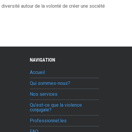
diversité autour de la volonté de créer une société
NAVIGATION
Accueil
Qui sommes-nous?
Nos services
Qu’est-ce que la violence
conjugale?
Professionnel.les
FAQ