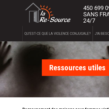
Aller
L
450 699 
au
contenu
SANS FRA
a
principal
24/7
R
e
QU’EST-CE QUE LA VIOLENCE CONJUGALE?
J’AI BESO
-
S
o
Ressources utiles
u
r
c
e