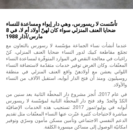
M
a
تأسّست لا ريسورس، وهي دار إيواء ومساعدة للنساء
i
ضحايا العنف المنزلي سواء كان لهنّ أولاد أم لا، في 8
مارس/آذار 1988
s
عندما أنشأت نساء الجماعة مؤسّسة لا رسورس بالتعاون مع
o
تجمّع مقاطعة كبيك لدور النساء ضحايا العنف المنزلي، كنّ
راغبات في معالجة النقص في الموارد المتوفّرة لمساعدة النساء
n
المعنّفات. وكان الغرض توفير خدمات متقدّمة لاستضافة النساء
اللواتي يعشن مع أولادهنّ واقع العنف المنزلي في منطقة
d
روسيليون. ومنذ أن فتح الدار أبوابه، استقبل الآلاف من النساء
والأولاد.
'
في عام 2017، أُنجز مشروع دار المحطّة الثانية بعد سنين من
a
الكدّ والجدّ. وقد فتح دار المحطّة الثانية لمؤسّسة لا ريسورس
أبوابه في يوليو/تموز 2017. تستجيب هذه الخدمات الإضافيّة
i
مباشرة لاحتياجات كثيرة عبّرت عنها النساء المعنّفات مثل تقديم
d
الدعم النفسي الاجتماعي وتأمين مسكن مأمون وسرّي وتوفير
امكانيّة الوصول إلى مساكن ميسورة الكلفة.