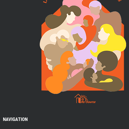
m
e
n
t
p
o
u
r
f
e
m
NAVIGATION
m