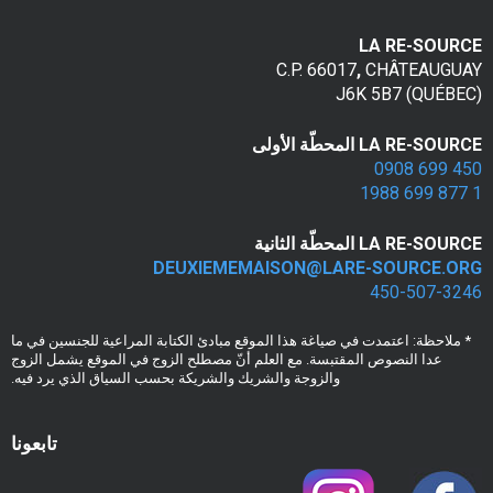
v
LA RE-SOURCE
i
C.P. 66017
,
CHÂTEAUGUAY
(QUÉBEC) J6K 5B7
o
l
LA RE-SOURCE المحطّة الأولى
450 699 0908
e
1 877 699 1988
n
LA RE-SOURCE المحطّة الثانية
DEUXIEMEMAISON@LARE-SOURCE.ORG
c
450-507-3246
e
* ملاحظة: اعتمدت في صياغة هذا الموقع مبادئ الكتابة المراعية للجنسين في ما
c
عدا النصوص المقتبسة. مع العلم أنّ مصطلح الزوج في الموقع يشمل الزوج
والزوجة والشريك والشريكة بحسب السياق الذي يرد فيه.
o
n
تابعونا
j