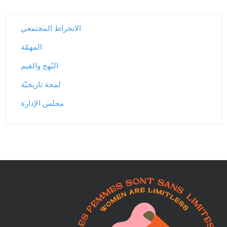
e
e
الانخراط المجتمعي
t
المهمّة
d
النُهج والقيم
'
لمحة تاريخيّة
h
مجلس الإدارة
é
b
e
r
g
e