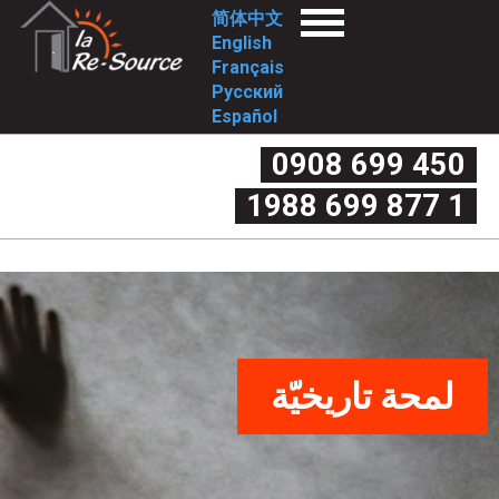
Skip
L
简体中文
Menu
to
English
a
الخدمات
main
Français
المحطّة الأولي
content
Русский
المحطّة الثانية
R
ما هو العنف المنزلي؟
Español
المواصلة
e
معايير العنف الأربعة
450 699 0908
دوّامة العنف
أشكال العنف
-
1 877 699 1988
العنف التالي للانفصال
ما هي حقوقي؟
S
من نحن؟
الانخراط المجتمعي
o
المهمّة
النُهج والقيم
لمحة تاريخيّة
u
مجلس الإدارة
الأسئلة الشائعة
r
المحطّة الأولى
الأسئلة الشائعة
لمحة تاريخيّة
c
آلية تقديم الشكوى
معلومات الاتصال
Déclaration de services et pro
e
plaintes
-