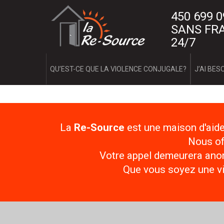
Aller
L
450 699 
au
contenu
SANS FRA
a
principal
24/7
R
e
QU’EST-CE QUE LA VIOLENCE CONJUGALE?
J’AI BESO
-
S
o
La
Re-Source
est une maison d'aid
Nous of
u
Votre appel demeurera anony
r
Que vous soyez une vi
c
e