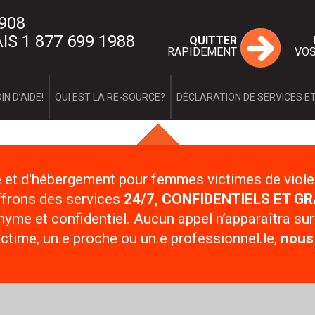
0908
IS 1 877 699 1988
QUITTER
RAPIDEMENT
VOS
Accueil
IN D’AIDE!
QUI EST LA RE-SOURCE?
DÉCLARATION DE SERVICES ET
Qui sommes-no
Mission
Approche/v
Historique
Implication
Conseil d’a
Nos services
e et d'hébergement pour femmes victimes de viole
1ère étape
2e étape
frons des services
24/7, CONFIDENTIELS ET GR
Qu’est-ce que l
Mythe ou ré
me et confidentiel. Aucun appel n’apparaîtra sur
Chicane de 
ctime, un.e proche ou un.e professionnel.le,
nous
Les 4 critèr
Le cycle de 
Les formes 
La violence
Quels sont 
Professionnel.l
Outils d’int