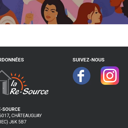
RDONNÉES
SUIVEZ-NOUS
E-SOURCE
66017
,
CHÂTEAUGUAY
BEC) J6K 5B7