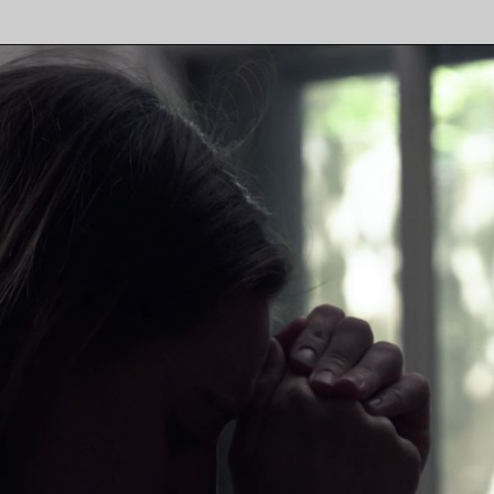
FAQ
1ère étape
2e étape
Emplois
Nous joindre
Mécanisme de p
Devenir membr
Ressources util
Déclaration de 
plaintes
Politique sur la 
renseignements
Faire un don