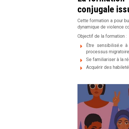
e
conjugale iss
s
Cette formation a pour bu
v
dynamique de violence co
Objectif de la formation :
i
Être sensibilisé.e 
c
processus migratoire
Se familiariser à la 
t
Acquérir des habiletés
i
m
e
s
d
e