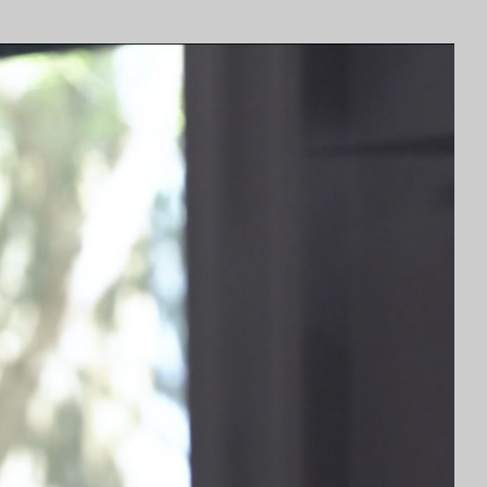
lainte
e
es
services et procédure de traitement des
confidentialité et la protection des
 personnels