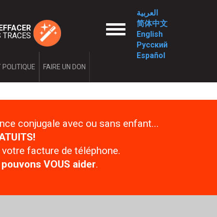
العربية
简体中文
enu
EFFACER
English
 TRACES
Русский
Español
 POLITIQUE
FAIRE UN DON
us?
aleurs
dministration
nce conjugale avec ou sans enfant...
ATUITS!
a violence conjugale?
alité
 votre facture de téléphone.
couple ou violence conjugale
 pouvons VOUS aider
.
es de la violence
la violence
de la violence
 post-séparation
mes droits?
es
ervention